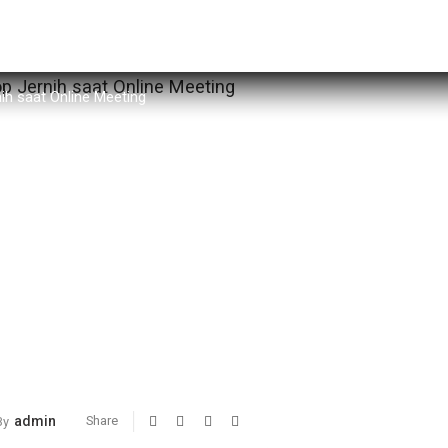
ih saat Online Meeting
admin
Share
By