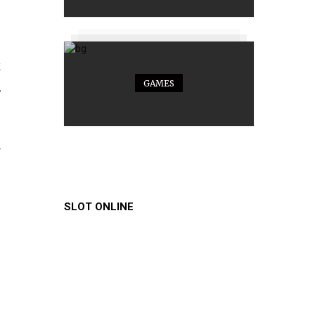
a
k
GAMES
,
r
i
l
SLOT ONLINE
u
i
n