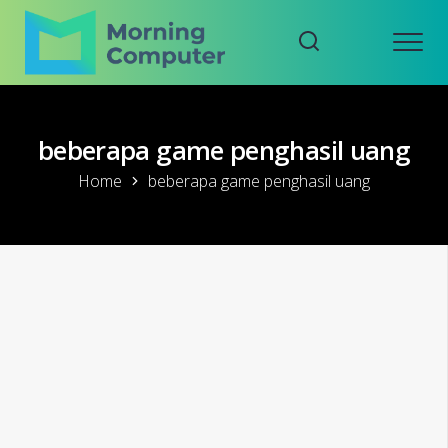
Skip
Men
to
MORNING
content
COMPUTER
beberapa game penghasil uang
Home
beberapa game penghasil uang