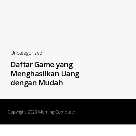
Uncategorized
Daftar Game yang
Menghasilkan Uang
dengan Mudah
Copyright 2023 Morning Computer.